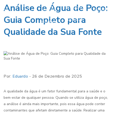
Análise de Água de Poço:
CLORAÇÃO
CLORAÇÃO
AÇÃO
DA ÁGUA
CLORAÇÃO
CLORAÇÃO
NO
A DE
PARA
DE POÇOS
DA ÁGUA
TRATAMENTO
Guia Completo para
ÇO
CONSUMO
ARTESIANOS
DE ÁGUA
HUMANO
Qualidade da Sua Fonte
Por:
Eduardo
- 26 de Dezembro de 2025
A qualidade da água é um fator fundamental para a saúde e o
bem-estar de qualquer pessoa. Quando se utiliza água de poço,
a análise é ainda mais importante, pois essa água pode conter
contaminantes que afetam diretamente a saúde. Realizar uma