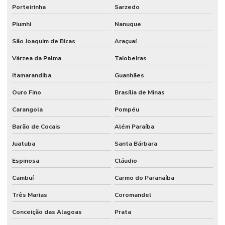
Porteirinha
Sarzedo
Piumhi
Nanuque
São Joaquim de Bicas
Araçuaí
Várzea da Palma
Taiobeiras
Itamarandiba
Guanhães
Ouro Fino
Brasília de Minas
Carangola
Pompéu
Barão de Cocais
Além Paraíba
Juatuba
Santa Bárbara
Espinosa
Cláudio
Cambuí
Carmo do Paranaíba
Três Marias
Coromandel
Conceição das Alagoas
Prata