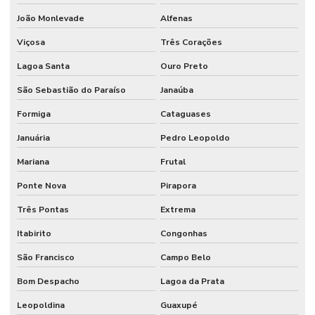
João Monlevade
Alfenas
Viçosa
Três Corações
Lagoa Santa
Ouro Preto
São Sebastião do Paraíso
Janaúba
Formiga
Cataguases
Januária
Pedro Leopoldo
Mariana
Frutal
Ponte Nova
Pirapora
Três Pontas
Extrema
Itabirito
Congonhas
São Francisco
Campo Belo
Bom Despacho
Lagoa da Prata
Leopoldina
Guaxupé