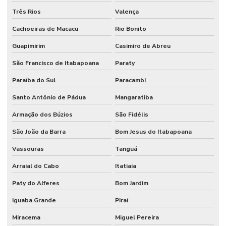
Três Rios
Valença
Cachoeiras de Macacu
Rio Bonito
Guapimirim
Casimiro de Abreu
São Francisco de Itabapoana
Paraty
Paraíba do Sul
Paracambi
Santo Antônio de Pádua
Mangaratiba
Armação dos Búzios
São Fidélis
São João da Barra
Bom Jesus do Itabapoana
Vassouras
Tanguá
Arraial do Cabo
Itatiaia
Paty do Alferes
Bom Jardim
Iguaba Grande
Piraí
Miracema
Miguel Pereira