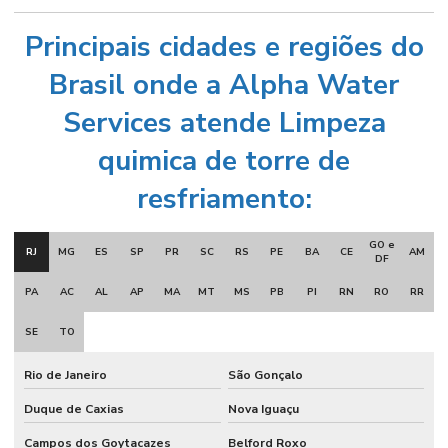
Principais cidades e regiões do
Brasil onde a Alpha Water
Services atende Limpeza
quimica de torre de
resfriamento:
GO e
RJ
MG
ES
SP
PR
SC
RS
PE
BA
CE
AM
DF
PA
AC
AL
AP
MA
MT
MS
PB
PI
RN
RO
RR
SE
TO
Rio de Janeiro
São Gonçalo
Duque de Caxias
Nova Iguaçu
Campos dos Goytacazes
Belford Roxo