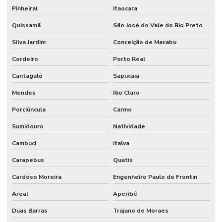
Pinheiral
Itaocara
Quissamã
São José do Vale do Rio Preto
Silva Jardim
Conceição de Macabu
Cordeiro
Porto Real
Cantagalo
Sapucaia
Mendes
Rio Claro
Porciúncula
Carmo
Sumidouro
Natividade
Cambuci
Italva
Carapebus
Quatis
Cardoso Moreira
Engenheiro Paulo de Frontin
Areal
Aperibé
Duas Barras
Trajano de Moraes