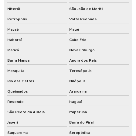
Niterói
São João de Meriti
Petrópolis
Volta Redonda
Macaé
Magé
Itaboraí
Cabo Frio
Maricá
Nova Friburgo
Barra Mansa
Angra dos Reis
Mesquita
Teresópolis
Rio das Ostras
Nilópolis
Queimados
Araruama
Resende
Itaguaí
São Pedro da Aldeia
Itaperuna
Japeri
Barra do Piraí
Saquarema
Seropédica