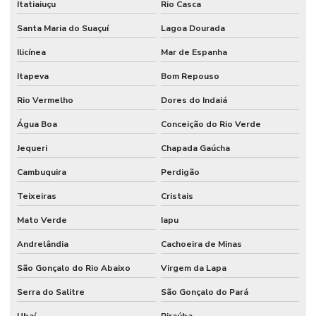
Itatiaiuçu
Rio Casca
Santa Maria do Suaçuí
Lagoa Dourada
Ilicínea
Mar de Espanha
Itapeva
Bom Repouso
Rio Vermelho
Dores do Indaiá
Água Boa
Conceição do Rio Verde
Jequeri
Chapada Gaúcha
Cambuquira
Perdigão
Teixeiras
Cristais
Mato Verde
Iapu
Andrelândia
Cachoeira de Minas
São Gonçalo do Rio Abaixo
Virgem da Lapa
Serra do Salitre
São Gonçalo do Pará
Ubaí
Piraúba