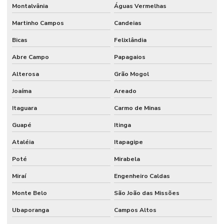
Montalvânia
Águas Vermelhas
Martinho Campos
Candeias
Bicas
Felixlândia
Abre Campo
Papagaios
Alterosa
Grão Mogol
Joaíma
Areado
Itaguara
Carmo de Minas
Guapé
Itinga
Ataléia
Itapagipe
Poté
Mirabela
Miraí
Engenheiro Caldas
Monte Belo
São João das Missões
Ubaporanga
Campos Altos