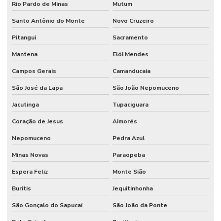
Rio Pardo de Minas
Mutum
Santo Antônio do Monte
Novo Cruzeiro
Pitangui
Sacramento
Mantena
Elói Mendes
Campos Gerais
Camanducaia
São José da Lapa
São João Nepomuceno
Jacutinga
Tupaciguara
Coração de Jesus
Aimorés
Nepomuceno
Pedra Azul
Minas Novas
Paraopeba
Espera Feliz
Monte Sião
Buritis
Jequitinhonha
São Gonçalo do Sapucaí
São João da Ponte