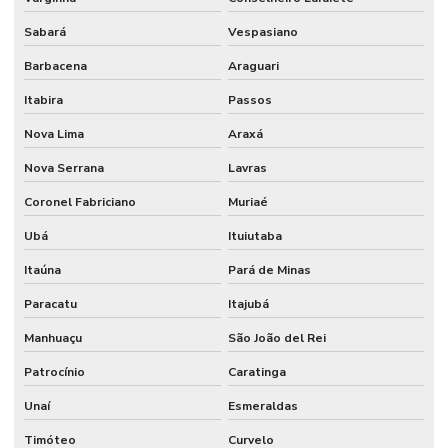
Sabará
Vespasiano
Barbacena
Araguari
Itabira
Passos
Nova Lima
Araxá
Nova Serrana
Lavras
Coronel Fabriciano
Muriaé
Ubá
Ituiutaba
Itaúna
Pará de Minas
Paracatu
Itajubá
Manhuaçu
São João del Rei
Patrocínio
Caratinga
Unaí
Esmeraldas
Timóteo
Curvelo