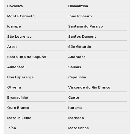
Bocaiuva
Diamantina
Monte Carmelo
João Pinheiro
Igarapé
Santana do Paraíso
São Lourenço
Santos Dumont
Arcos
São Gotardo
Santa Rita do Sapucaí
Andradas
Almenara
Salinas
Boa Esperança
Capelinha
Oliveira
Visconde do Rio Branco
Brumadinho
Caeté
Ouro Branco
Iturama
Mateus Leme
Machado
Jaíba
Matozinhos