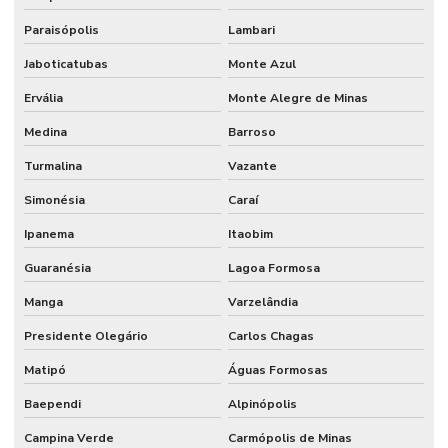
Paraisópolis
Lambari
Jaboticatubas
Monte Azul
Ervália
Monte Alegre de Minas
Medina
Barroso
Turmalina
Vazante
Simonésia
Caraí
Ipanema
Itaobim
Guaranésia
Lagoa Formosa
Manga
Varzelândia
Presidente Olegário
Carlos Chagas
Matipó
Águas Formosas
Baependi
Alpinópolis
Campina Verde
Carmópolis de Minas