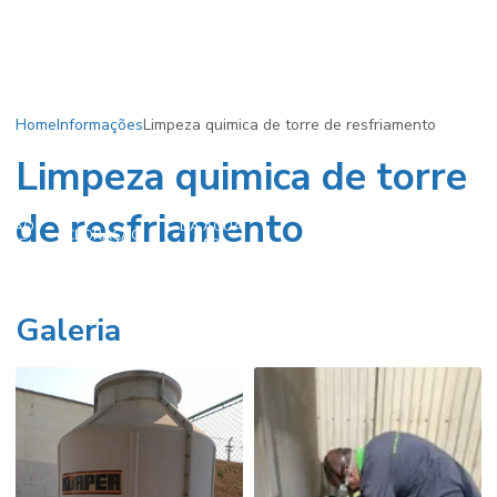
Home
Informações
Limpeza quimica de torre de resfriamento
Limpeza quimica de torre
CLORAÇÃO
de resfriamento
CLORAÇÃO
AÇÃO
DA ÁGUA
CLORAÇÃO
CLORAÇÃO
NO
A DE
PARA
DE POÇOS
DA ÁGUA
TRATAMENTO
ÇO
CONSUMO
ARTESIANOS
DE ÁGUA
HUMANO
Galeria