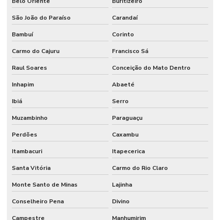
Belo Oriente
Buritizeiro
São João do Paraíso
Carandaí
Bambuí
Corinto
Carmo do Cajuru
Francisco Sá
Raul Soares
Conceição do Mato Dentro
Inhapim
Abaeté
Ibiá
Serro
Muzambinho
Paraguaçu
Perdões
Caxambu
Itambacuri
Itapecerica
Santa Vitória
Carmo do Rio Claro
Monte Santo de Minas
Lajinha
Conselheiro Pena
Divino
Campestre
Manhumirim