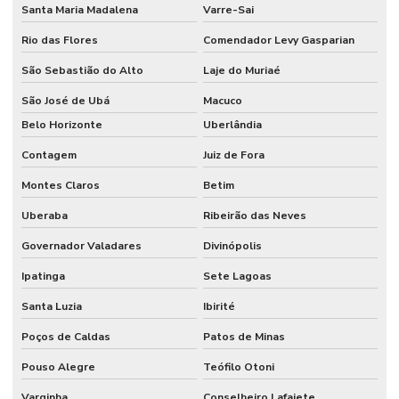
Santa Maria Madalena
Varre-Sai
Rio das Flores
Comendador Levy Gasparian
São Sebastião do Alto
Laje do Muriaé
São José de Ubá
Macuco
Belo Horizonte
Uberlândia
Contagem
Juiz de Fora
Montes Claros
Betim
Uberaba
Ribeirão das Neves
Governador Valadares
Divinópolis
Ipatinga
Sete Lagoas
Santa Luzia
Ibirité
Poços de Caldas
Patos de Minas
Pouso Alegre
Teófilo Otoni
Varginha
Conselheiro Lafaiete