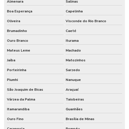
Almenara
Salinas
Boa Esperança
Capelinha
Oliveira
Visconde do Rio Branco
Brumadinho
Caeté
Ouro Branco
Iturama
Mateus Leme
Machado
Jaíba
Matozinhos
Porteirinha
Sarzedo
Piumhi
Nanuque
São Joaquim de Bicas
Araçuaí
Várzea da Palma
Taiobeiras
Itamarandiba
Guanhães
Ouro Fino
Brasília de Minas
Carangola
Pompéu