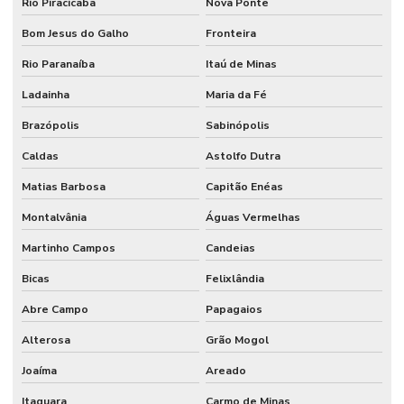
Rio Piracicaba
Nova Ponte
Bom Jesus do Galho
Fronteira
Rio Paranaíba
Itaú de Minas
Ladainha
Maria da Fé
Brazópolis
Sabinópolis
Caldas
Astolfo Dutra
Matias Barbosa
Capitão Enéas
Montalvânia
Águas Vermelhas
Martinho Campos
Candeias
Bicas
Felixlândia
Abre Campo
Papagaios
Alterosa
Grão Mogol
Joaíma
Areado
Itaguara
Carmo de Minas