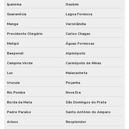
Ipanema
Itaobim
Guaranésia
Lagoa Formosa
Manga
Varzelândia
Presidente Olegário
Carlos Chagas
Matipó
Águas Formosas
Baependi
Alpinópolis
Campina Verde
Carmópolis de Minas
Luz
Malacacheta
Urucuia
Peçanha
Rio Pomba
Nova Era
Borda da Mata
São Domingos do Prata
Padre Paraíso
Santo Antônio do Amparo
Arinos
Resplendor