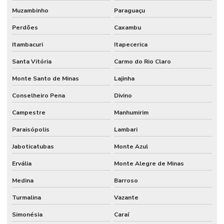
Muzambinho
Paraguaçu
Perdões
Caxambu
Itambacuri
Itapecerica
Santa Vitória
Carmo do Rio Claro
Monte Santo de Minas
Lajinha
Conselheiro Pena
Divino
Campestre
Manhumirim
Paraisópolis
Lambari
Jaboticatubas
Monte Azul
Ervália
Monte Alegre de Minas
Medina
Barroso
Turmalina
Vazante
Simonésia
Caraí