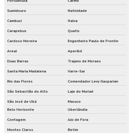
Porciúncula
Carmo
Sumidouro
Natividade
Cambuci
Italva
Carapebus
Quatis
Cardoso Moreira
Engenheiro Paulo de Frontin
Areal
Aperibé
Duas Barras
Trajano de Moraes
Santa Maria Madalena
Varre-Sai
Rio das Flores
Comendador Levy Gasparian
São Sebastião do Alto
Laje do Muriaé
São José de Ubá
Macuco
Belo Horizonte
Uberlândia
Contagem
Juiz de Fora
Montes Claros
Betim