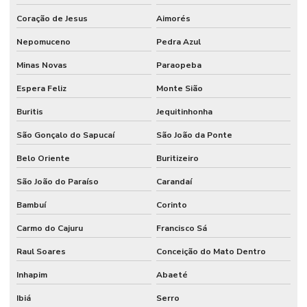
Coração de Jesus
Aimorés
Nepomuceno
Pedra Azul
Minas Novas
Paraopeba
Espera Feliz
Monte Sião
Buritis
Jequitinhonha
São Gonçalo do Sapucaí
São João da Ponte
Belo Oriente
Buritizeiro
São João do Paraíso
Carandaí
Bambuí
Corinto
Carmo do Cajuru
Francisco Sá
Raul Soares
Conceição do Mato Dentro
Inhapim
Abaeté
Ibiá
Serro