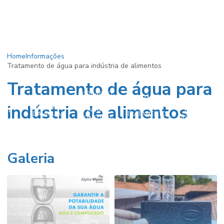
Home
Informações
Tratamento de água para indústria de alimentos
Tratamento de água para
CLORAÇÃO
CLORAÇÃO
AÇÃO
DA ÁGUA
CLORAÇÃO
indústria de alimentos
CLORAÇÃO
NO
A DE
PARA
DE POÇOS
DA ÁGUA
TRATAMENTO
ÇO
CONSUMO
ARTESIANOS
DE ÁGUA
HUMANO
Galeria