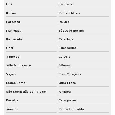
Ubá
Ituiutaba
Itaúna
Pará de Minas
Paracatu
Itajubá
Manhuaçu
São João del Rei
Patrocínio
Caratinga
Unaí
Esmeraldas
Timóteo
Curvelo
João Monlevade
Alfenas
Viçosa
Três Corações
Lagoa Santa
Ouro Preto
São Sebastião do Paraíso
Janaúba
Formiga
Cataguases
Januária
Pedro Leopoldo