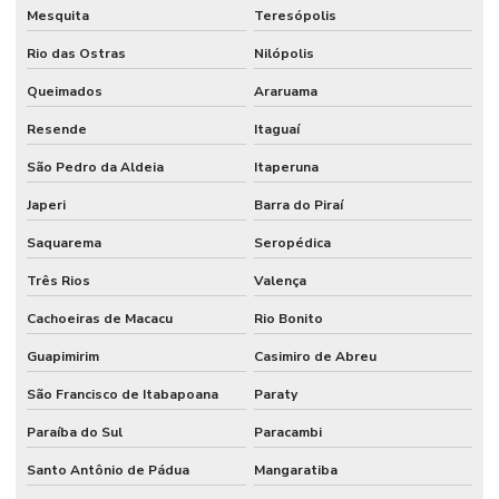
Mesquita
Teresópolis
Rio das Ostras
Nilópolis
Queimados
Araruama
Resende
Itaguaí
São Pedro da Aldeia
Itaperuna
Japeri
Barra do Piraí
Saquarema
Seropédica
Três Rios
Valença
Cachoeiras de Macacu
Rio Bonito
Guapimirim
Casimiro de Abreu
São Francisco de Itabapoana
Paraty
Paraíba do Sul
Paracambi
Santo Antônio de Pádua
Mangaratiba