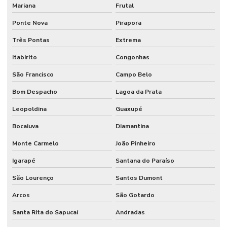
Mariana
Frutal
Ponte Nova
Pirapora
Três Pontas
Extrema
Itabirito
Congonhas
São Francisco
Campo Belo
Bom Despacho
Lagoa da Prata
Leopoldina
Guaxupé
Bocaiuva
Diamantina
Monte Carmelo
João Pinheiro
Igarapé
Santana do Paraíso
São Lourenço
Santos Dumont
Arcos
São Gotardo
Santa Rita do Sapucaí
Andradas