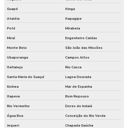
Guapé
Itinga
Ataléia
Itapagipe
Poté
Mirabela
Miraí
Engenheiro Caldas
Monte Belo
São João das Missões
Ubaporanga
Campos Altos
Itatiaiuçu
Rio Casca
Santa Maria do Suaçuí
Lagoa Dourada
Ilicínea
Mar de Espanha
Itapeva
Bom Repouso
Rio Vermelho
Dores do Indaiá
Água Boa
Conceição do Rio Verde
Jequeri
Chapada Gaúcha