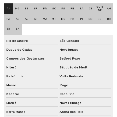
GO e
RJ
MG
ES
SP
PR
SC
RS
PE
BA
CE
AM
DF
PA
AC
AL
AP
MA
MT
MS
PB
PI
RN
RO
RR
SE
TO
Rio de Janeiro
São Gonçalo
Duque de Caxias
Nova Iguaçu
Campos dos Goytacazes
Belford Roxo
Niterói
São João de Meriti
Petrópolis
Volta Redonda
Macaé
Magé
Itaboraí
Cabo Frio
Maricá
Nova Friburgo
Barra Mansa
Angra dos Reis