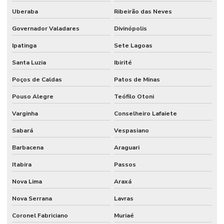
Uberaba
Ribeirão das Neves
Governador Valadares
Divinópolis
Ipatinga
Sete Lagoas
Santa Luzia
Ibirité
Poços de Caldas
Patos de Minas
Pouso Alegre
Teófilo Otoni
Varginha
Conselheiro Lafaiete
Sabará
Vespasiano
Barbacena
Araguari
Itabira
Passos
Nova Lima
Araxá
Nova Serrana
Lavras
Coronel Fabriciano
Muriaé