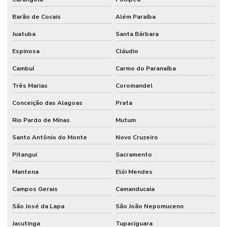
Barão de Cocais
Além Paraíba
Juatuba
Santa Bárbara
Espinosa
Cláudio
Cambuí
Carmo do Paranaíba
Três Marias
Coromandel
Conceição das Alagoas
Prata
Rio Pardo de Minas
Mutum
Santo Antônio do Monte
Novo Cruzeiro
Pitangui
Sacramento
Mantena
Elói Mendes
Campos Gerais
Camanducaia
São José da Lapa
São João Nepomuceno
Jacutinga
Tupaciguara