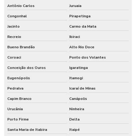
Antônio Carlos
Juruaia
Congonhal
Pirapetinga
Jacinto
Carmo da Mata
Recreio
Ibiraci
Bueno Brandão
Alto Rio Doce
Coroaci
Ponto dos Volantes
Conceição dos Ouros
Igaratinga
Eugenópolis
Itamogi
Pedralva
Icaraí de Minas
Capim Branco
Canápolis
Urucânia
Ninheira
Porto Firme
Delta
Santa Maria de Itabira
Itaipé