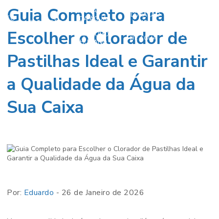
Guia Completo para
CLORAÇÃO
CLORAÇÃO
AÇÃO
DA ÁGUA
CLORAÇÃO
CLORAÇÃO
NO
A DE
PARA
DE POÇOS
DA ÁGUA
TRATAMENTO
Escolher o Clorador de
ÇO
CONSUMO
ARTESIANOS
DE ÁGUA
HUMANO
Pastilhas Ideal e Garantir
a Qualidade da Água da
Sua Caixa
Por:
Eduardo
- 26 de Janeiro de 2026