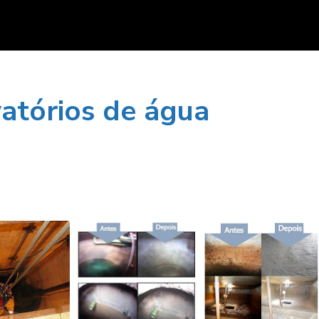
vatórios de água
A IMPORTÂNC
DA LIMPEZA 
LIMPEZA
RESERVATÓR
TREINAMENTOS
QUÍMICA
DE ÁGUA PA
A SAÚDE E
SEGURANÇ