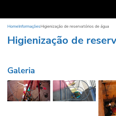
Home
Informações
Higienização de reservatórios de água
Higienização de reser
TRATAMENTO
SERVIÇO DE
DE ÁGUA PARA
TRATAMENTO
TORRE DE
DE ÁGUA
RESFRIAMENTO
POTÁVEL
Galeria
E CALDEIRA