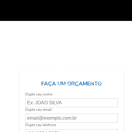
A
A
ABRANDADORES
IMPORTÂNCIA
IMPORTÂNCIA
IA
DE ÁGUA PARA
DA
DA
DE
CALDEIRAS:
QUALIDADE
QUALIDADE
IOS
MELHORE A
DA ÁGUA
DA ÁGUA
RA
EFICIÊNCIA E
PARA
PARA
VIDA ÚTIL DO
GARANTIR
MANTER SUA
A
SEU SISTEMA DE
FAÇA UM ORÇAMENTO
SAÚDE E
SAÚDE E
AQUECIMENTO
BEM-ESTAR
BEM-ESTAR
Digite seu nome
Digite seu email
Digite seu telefone