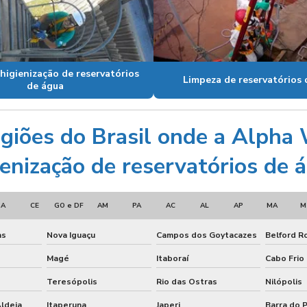
higienização de reservatórios
Limpeza de reservatórios 
de água
regiões do Brasil onde a Alpha
enização de reservatórios de 
BA
CE
GO e DF
AM
PA
AC
AL
AP
MA
M
as
Nova Iguaçu
Campos dos Goytacazes
Belford R
Magé
Itaboraí
Cabo Frio
Teresópolis
Rio das Ostras
Nilópolis
ldeia
Itaperuna
Japeri
Barra do P