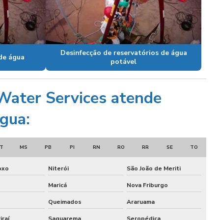
Desinfecção de reservatórios de água
de água
potável
 Water Services atende
água:
T
MS
PB
PI
RN
RO
RR
SE
TO
oxo
Niterói
São João de Meriti
Maricá
Nova Friburgo
Queimados
Araruama
iraí
Saquarema
Seropédica