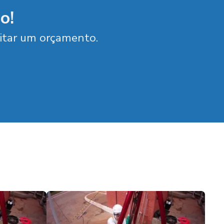
o!
citar um orçamento.