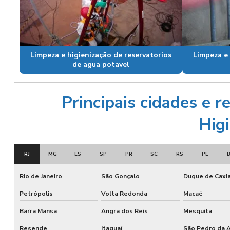
Limpeza e higienização de reservatorios
Limpeza e 
de agua potavel
Principais cidades e 
Higi
RJ
MG
ES
SP
PR
SC
RS
PE
Rio de Janeiro
São Gonçalo
Duque de Caxi
Petrópolis
Volta Redonda
Macaé
Barra Mansa
Angra dos Reis
Mesquita
Resende
Itaguaí
São Pedro da A