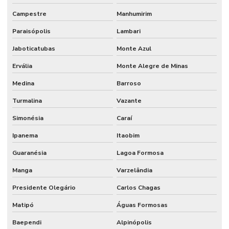
Campestre
Manhumirim
Paraisópolis
Lambari
Jaboticatubas
Monte Azul
Ervália
Monte Alegre de Minas
Medina
Barroso
Turmalina
Vazante
Simonésia
Caraí
Ipanema
Itaobim
Guaranésia
Lagoa Formosa
Manga
Varzelândia
Presidente Olegário
Carlos Chagas
Matipó
Águas Formosas
Baependi
Alpinópolis