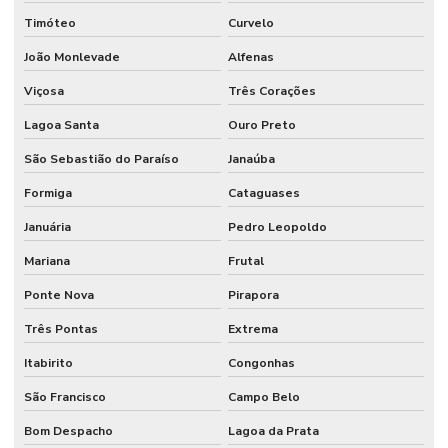
Timóteo
Curvelo
João Monlevade
Alfenas
Viçosa
Três Corações
Lagoa Santa
Ouro Preto
São Sebastião do Paraíso
Janaúba
Formiga
Cataguases
Januária
Pedro Leopoldo
Mariana
Frutal
Ponte Nova
Pirapora
Três Pontas
Extrema
Itabirito
Congonhas
São Francisco
Campo Belo
Bom Despacho
Lagoa da Prata