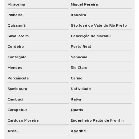
Miracema
Miguel Pereira
Pinheiral
Itaocara
Quissamã
São José do Vale do Rio Preto
Silva Jardim
Conceição de Macabu
Cordeiro
Porto Real
Cantagalo
Sapucaia
Mendes
Rio Claro
Porciúncula
Carmo
Sumidouro
Natividade
Cambuci
Italva
Carapebus
Quatis
Cardoso Moreira
Engenheiro Paulo de Frontin
Areal
Aperibé