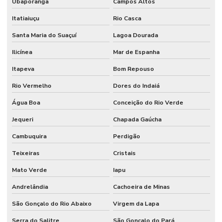
Ubaporanga
Campos Altos
Itatiaiuçu
Rio Casca
Santa Maria do Suaçuí
Lagoa Dourada
Ilicínea
Mar de Espanha
Itapeva
Bom Repouso
Rio Vermelho
Dores do Indaiá
Água Boa
Conceição do Rio Verde
Jequeri
Chapada Gaúcha
Cambuquira
Perdigão
Teixeiras
Cristais
Mato Verde
Iapu
Andrelândia
Cachoeira de Minas
São Gonçalo do Rio Abaixo
Virgem da Lapa
Serra do Salitre
São Gonçalo do Pará