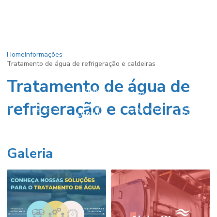
Home
Informações
Tratamento de água de refrigeração e caldeiras
Tratamento de água de
CLORAÇÃO
CLORAÇÃO
AÇÃO
DA ÁGUA
CLORAÇÃO
refrigeração e caldeiras
CLORAÇÃO
NO
A DE
PARA
DE POÇOS
DA ÁGUA
TRATAMENTO
ÇO
CONSUMO
ARTESIANOS
DE ÁGUA
HUMANO
Galeria