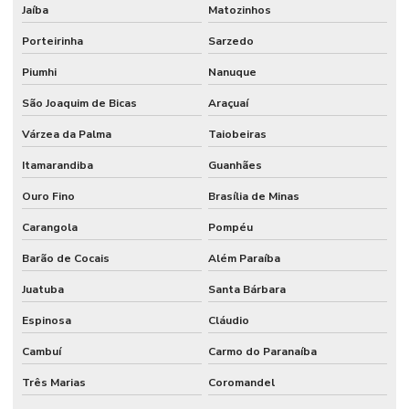
Jaíba
Matozinhos
Porteirinha
Sarzedo
Piumhi
Nanuque
São Joaquim de Bicas
Araçuaí
Várzea da Palma
Taiobeiras
Itamarandiba
Guanhães
Ouro Fino
Brasília de Minas
Carangola
Pompéu
Barão de Cocais
Além Paraíba
Juatuba
Santa Bárbara
Espinosa
Cláudio
Cambuí
Carmo do Paranaíba
Três Marias
Coromandel