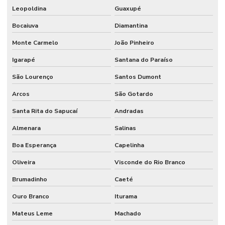
Leopoldina
Guaxupé
Bocaiuva
Diamantina
Monte Carmelo
João Pinheiro
Igarapé
Santana do Paraíso
São Lourenço
Santos Dumont
Arcos
São Gotardo
Santa Rita do Sapucaí
Andradas
Almenara
Salinas
Boa Esperança
Capelinha
Oliveira
Visconde do Rio Branco
Brumadinho
Caeté
Ouro Branco
Iturama
Mateus Leme
Machado