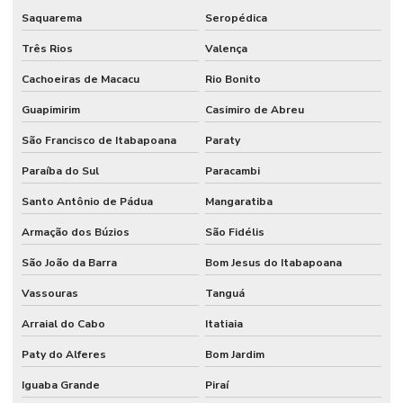
Saquarema
Seropédica
Três Rios
Valença
Cachoeiras de Macacu
Rio Bonito
Guapimirim
Casimiro de Abreu
São Francisco de Itabapoana
Paraty
Paraíba do Sul
Paracambi
Santo Antônio de Pádua
Mangaratiba
Armação dos Búzios
São Fidélis
São João da Barra
Bom Jesus do Itabapoana
Vassouras
Tanguá
Arraial do Cabo
Itatiaia
Paty do Alferes
Bom Jardim
Iguaba Grande
Piraí