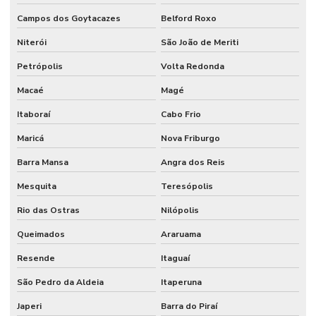
Campos dos Goytacazes
Belford Roxo
Niterói
São João de Meriti
Petrópolis
Volta Redonda
Macaé
Magé
Itaboraí
Cabo Frio
Maricá
Nova Friburgo
Barra Mansa
Angra dos Reis
Mesquita
Teresópolis
Rio das Ostras
Nilópolis
Queimados
Araruama
Resende
Itaguaí
São Pedro da Aldeia
Itaperuna
Japeri
Barra do Piraí