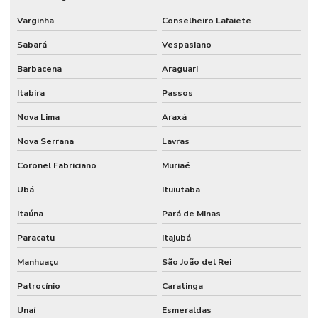
Varginha
Conselheiro Lafaiete
Sabará
Vespasiano
Barbacena
Araguari
Itabira
Passos
Nova Lima
Araxá
Nova Serrana
Lavras
Coronel Fabriciano
Muriaé
Ubá
Ituiutaba
Itaúna
Pará de Minas
Paracatu
Itajubá
Manhuaçu
São João del Rei
Patrocínio
Caratinga
Unaí
Esmeraldas