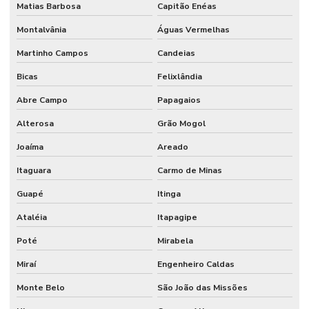
Matias Barbosa
Capitão Enéas
Montalvânia
Águas Vermelhas
Martinho Campos
Candeias
Bicas
Felixlândia
Abre Campo
Papagaios
Alterosa
Grão Mogol
Joaíma
Areado
Itaguara
Carmo de Minas
Guapé
Itinga
Ataléia
Itapagipe
Poté
Mirabela
Miraí
Engenheiro Caldas
Monte Belo
São João das Missões