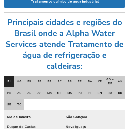
Tratamento químico de água industrial
Principais cidades e regiões do
Brasil onde a Alpha Water
Services atende Tratamento de
água de refrigeração e
caldeiras:
GO e
RJ
MG
ES
SP
PR
SC
RS
PE
BA
CE
AM
DF
PA
AC
AL
AP
MA
MT
MS
PB
PI
RN
RO
RR
SE
TO
Rio de Janeiro
São Gonçalo
Duque de Caxias
Nova Iguaçu