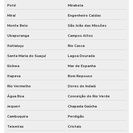
Poté
Mirabela
Miraí
Engenheiro Caldas
Monte Belo
São João das Missões
Ubaporanga
Campos Altos
Itatiaiuçu
Rio Casca
Santa Maria do Suaçuí
Lagoa Dourada
Ilicínea
Mar de Espanha
Itapeva
Bom Repouso
Rio Vermelho
Dores do Indaiá
Água Boa
Conceição do Rio Verde
Jequeri
Chapada Gaúcha
Cambuquira
Perdigão
Teixeiras
Cristais