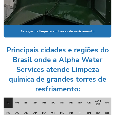
Serviços de limpeza em torres de resfriamento
Principais cidades e regiões do
Brasil onde a Alpha Water
Services atende Limpeza
química de grandes torres de
resfriamento:
GO e
RJ
MG
ES
SP
PR
SC
RS
PE
BA
CE
AM
DF
PA
AC
AL
AP
MA
MT
MS
PB
PI
RN
RO
RR