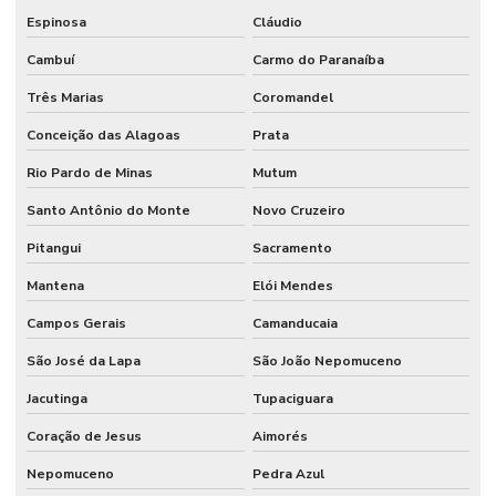
Espinosa
Cláudio
Cambuí
Carmo do Paranaíba
Três Marias
Coromandel
Conceição das Alagoas
Prata
Rio Pardo de Minas
Mutum
Santo Antônio do Monte
Novo Cruzeiro
Pitangui
Sacramento
Mantena
Elói Mendes
Campos Gerais
Camanducaia
São José da Lapa
São João Nepomuceno
Jacutinga
Tupaciguara
Coração de Jesus
Aimorés
Nepomuceno
Pedra Azul