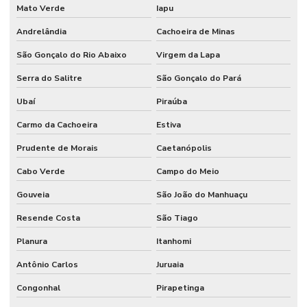
Mato Verde
Iapu
Andrelândia
Cachoeira de Minas
São Gonçalo do Rio Abaixo
Virgem da Lapa
Serra do Salitre
São Gonçalo do Pará
Ubaí
Piraúba
Carmo da Cachoeira
Estiva
Prudente de Morais
Caetanópolis
Cabo Verde
Campo do Meio
Gouveia
São João do Manhuaçu
Resende Costa
São Tiago
Planura
Itanhomi
Antônio Carlos
Juruaia
Congonhal
Pirapetinga