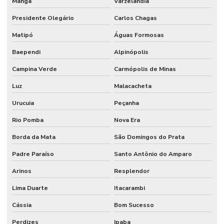
Manga
Varzelândia
Presidente Olegário
Carlos Chagas
Matipó
Águas Formosas
Baependi
Alpinópolis
Campina Verde
Carmópolis de Minas
Luz
Malacacheta
Urucuia
Peçanha
Rio Pomba
Nova Era
Borda da Mata
São Domingos do Prata
Padre Paraíso
Santo Antônio do Amparo
Arinos
Resplendor
Lima Duarte
Itacarambi
Cássia
Bom Sucesso
Perdizes
Ipaba