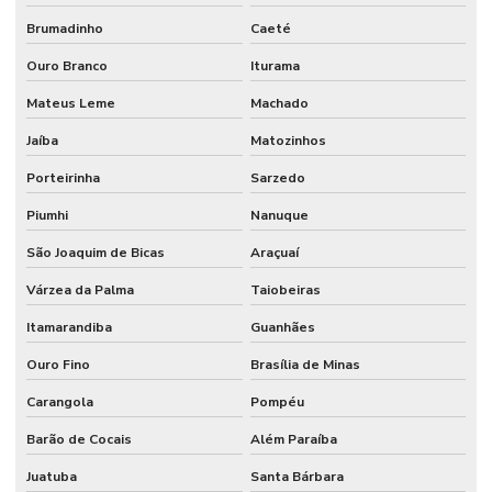
Brumadinho
Caeté
Ouro Branco
Iturama
Mateus Leme
Machado
Jaíba
Matozinhos
Porteirinha
Sarzedo
Piumhi
Nanuque
São Joaquim de Bicas
Araçuaí
Várzea da Palma
Taiobeiras
Itamarandiba
Guanhães
Ouro Fino
Brasília de Minas
Carangola
Pompéu
Barão de Cocais
Além Paraíba
Juatuba
Santa Bárbara