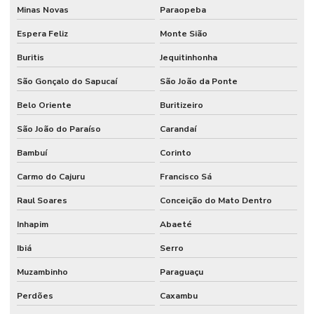
Minas Novas
Paraopeba
Espera Feliz
Monte Sião
Buritis
Jequitinhonha
São Gonçalo do Sapucaí
São João da Ponte
Belo Oriente
Buritizeiro
São João do Paraíso
Carandaí
Bambuí
Corinto
Carmo do Cajuru
Francisco Sá
Raul Soares
Conceição do Mato Dentro
Inhapim
Abaeté
Ibiá
Serro
Muzambinho
Paraguaçu
Perdões
Caxambu