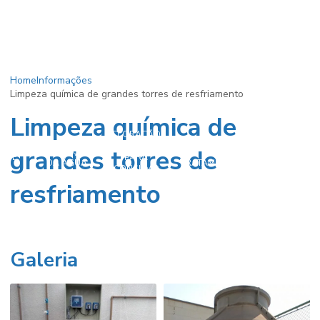
Home
Informações
Limpeza química de grandes torres de resfriamento
Limpeza química de
CLORAÇÃO
CLORAÇÃO
AÇÃO
DA ÁGUA
CLORAÇÃO
grandes torres de
CLORAÇÃO
NO
A DE
PARA
DE POÇOS
DA ÁGUA
TRATAMENTO
ÇO
CONSUMO
ARTESIANOS
DE ÁGUA
HUMANO
resfriamento
Galeria