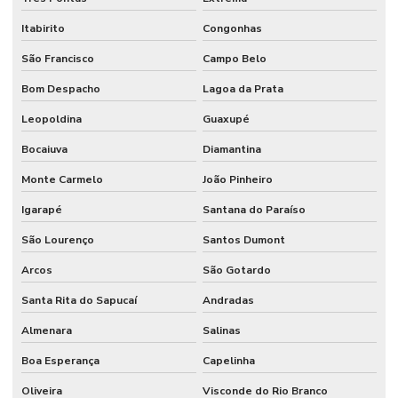
Itabirito
Congonhas
São Francisco
Campo Belo
Bom Despacho
Lagoa da Prata
Leopoldina
Guaxupé
Bocaiuva
Diamantina
Monte Carmelo
João Pinheiro
Igarapé
Santana do Paraíso
São Lourenço
Santos Dumont
Arcos
São Gotardo
Santa Rita do Sapucaí
Andradas
Almenara
Salinas
Boa Esperança
Capelinha
Oliveira
Visconde do Rio Branco