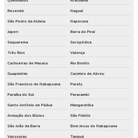
Queimados
Araruama
Resende
Itaguaí
São Pedro da Aldeia
Itaperuna
Japeri
Barra do Piraí
Saquarema
Seropédica
Três Rios
Valença
Cachoeiras de Macacu
Rio Bonito
Guapimirim
Casimiro de Abreu
São Francisco de Itabapoana
Paraty
Paraíba do Sul
Paracambi
Santo Antônio de Pádua
Mangaratiba
Armação dos Búzios
São Fidélis
São João da Barra
Bom Jesus do Itabapoana
Vassouras
Tanguá