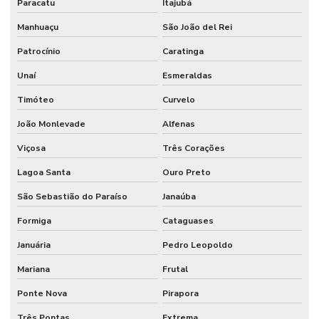
Paracatu
Itajubá
Manhuaçu
São João del Rei
Patrocínio
Caratinga
Unaí
Esmeraldas
Timóteo
Curvelo
João Monlevade
Alfenas
Viçosa
Três Corações
Lagoa Santa
Ouro Preto
São Sebastião do Paraíso
Janaúba
Formiga
Cataguases
Januária
Pedro Leopoldo
Mariana
Frutal
Ponte Nova
Pirapora
Três Pontas
Extrema