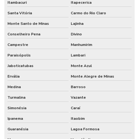
Itambacuri
Itapecerica
Santa Vitória
Carmo do Rio Claro
Monte Santo de Minas
Lajinha
Conselheiro Pena
Divino
Campestre
Manhumirim
Paraisópolis
Lambari
Jaboticatubas
Monte Azul
Ervália
Monte Alegre de Minas
Medina
Barroso
Turmalina
Vazante
Simonésia
Caraí
Ipanema
Itaobim
Guaranésia
Lagoa Formosa