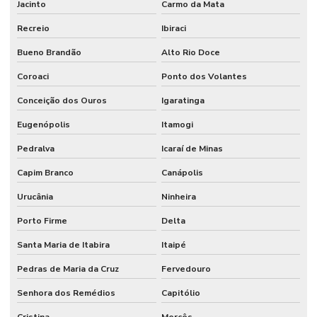
Jacinto
Carmo da Mata
Recreio
Ibiraci
Bueno Brandão
Alto Rio Doce
Coroaci
Ponto dos Volantes
Conceição dos Ouros
Igaratinga
Eugenópolis
Itamogi
Pedralva
Icaraí de Minas
Capim Branco
Canápolis
Urucânia
Ninheira
Porto Firme
Delta
Santa Maria de Itabira
Itaipé
Pedras de Maria da Cruz
Fervedouro
Senhora dos Remédios
Capitólio