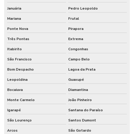
Januária
Pedro Leopoldo
Mariana
Frutal
Ponte Nova
Pirapora
Três Pontas
Extrema
Itabirito
Congonhas
São Francisco
Campo Belo
Bom Despacho
Lagoa da Prata
Leopoldina
Guaxupé
Bocaiuva
Diamantina
Monte Carmelo
João Pinheiro
Igarapé
Santana do Paraíso
São Lourenço
Santos Dumont
Arcos
São Gotardo