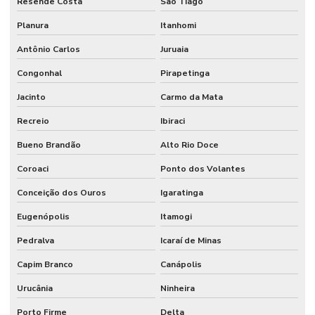
Resende Costa
São Tiago
Planura
Itanhomi
Antônio Carlos
Juruaia
Congonhal
Pirapetinga
Jacinto
Carmo da Mata
Recreio
Ibiraci
Bueno Brandão
Alto Rio Doce
Coroaci
Ponto dos Volantes
Conceição dos Ouros
Igaratinga
Eugenópolis
Itamogi
Pedralva
Icaraí de Minas
Capim Branco
Canápolis
Urucânia
Ninheira
Porto Firme
Delta