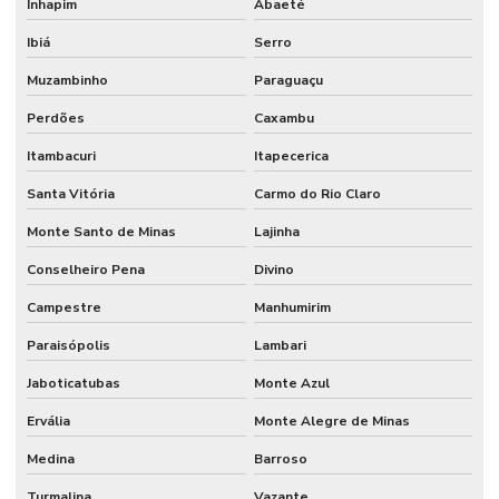
Inhapim
Abaeté
Ibiá
Serro
Muzambinho
Paraguaçu
Perdões
Caxambu
Itambacuri
Itapecerica
Santa Vitória
Carmo do Rio Claro
Monte Santo de Minas
Lajinha
Conselheiro Pena
Divino
Campestre
Manhumirim
Paraisópolis
Lambari
Jaboticatubas
Monte Azul
Ervália
Monte Alegre de Minas
Medina
Barroso
Turmalina
Vazante