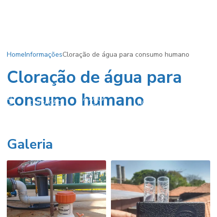
Home
Informações
Cloração de água para consumo humano
Cloração de água para
CLORAÇÃO
consumo humano
CLORAÇÃO
AÇÃO
DA ÁGUA
CLORAÇÃO
CLORAÇÃO
NO
A DE
PARA
DE POÇOS
DA ÁGUA
TRATAMENTO
ÇO
CONSUMO
ARTESIANOS
DE ÁGUA
HUMANO
Galeria