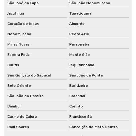
São José da Lapa
São João Nepomuceno
Jacutinga
Tupaciguara
Coração de Jesus
Aimorés
Nepomuceno
Pedra Azul
Minas Novas
Paraopeba
Espera Feliz
Monte Sião
Buritis
Jequitinhonha
São Gonçalo do Sapucaí
São João da Ponte
Belo Oriente
Buritizeiro
São João do Paraíso
Carandaí
Bambuí
Corinto
Carmo do Cajuru
Francisco Sá
Raul Soares
Conceição do Mato Dentro