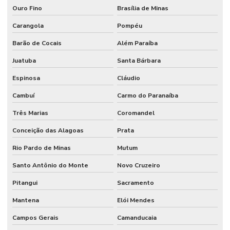
Ouro Fino
Brasília de Minas
Carangola
Pompéu
Barão de Cocais
Além Paraíba
Juatuba
Santa Bárbara
Espinosa
Cláudio
Cambuí
Carmo do Paranaíba
Três Marias
Coromandel
Conceição das Alagoas
Prata
Rio Pardo de Minas
Mutum
Santo Antônio do Monte
Novo Cruzeiro
Pitangui
Sacramento
Mantena
Elói Mendes
Campos Gerais
Camanducaia