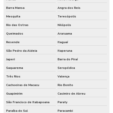
Barra Mansa
Angra dos Reis
Mesquita
Teresópolis
Rio das Ostras
Nilópolis
Queimados
Araruama
Resende
Itaguaí
São Pedro da Aldeia
Itaperuna
Japeri
Barra do Piraí
Saquarema
Seropédica
Três Rios
Valença
Cachoeiras de Macacu
Rio Bonito
Guapimirim
Casimiro de Abreu
São Francisco de Itabapoana
Paraty
Paraíba do Sul
Paracambi