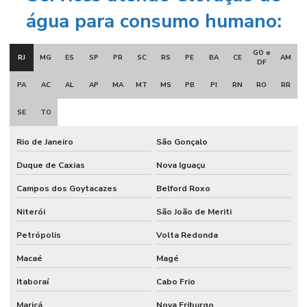
água para consumo humano:
GO e
RJ
MG
ES
SP
PR
SC
RS
PE
BA
CE
AM
DF
PA
AC
AL
AP
MA
MT
MS
PB
PI
RN
RO
RR
SE
TO
Rio de Janeiro
São Gonçalo
Duque de Caxias
Nova Iguaçu
Campos dos Goytacazes
Belford Roxo
Niterói
São João de Meriti
Petrópolis
Volta Redonda
Macaé
Magé
Itaboraí
Cabo Frio
Maricá
Nova Friburgo