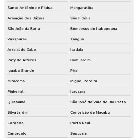
Santo Antônio de Pádua
Mangaratiba
Armação dos Búzios
São Fidélis
São João da Barra
Bom Jesus do Itabapoana
Vassouras
Tanguá
Arraial do Cabo
Itatiaia
Paty do Alferes
Bom Jardim
Iguaba Grande
Piraí
Miracema
Miguel Pereira
Pinheiral
Itaocara
Quissamã
São José do Vale do Rio Preto
Silva Jardim
Conceição de Macabu
Cordeiro
Porto Real
Cantagalo
Sapucaia