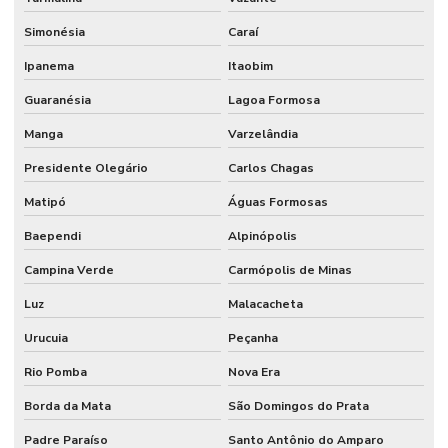
Simonésia
Caraí
Ipanema
Itaobim
Guaranésia
Lagoa Formosa
Manga
Varzelândia
Presidente Olegário
Carlos Chagas
Matipó
Águas Formosas
Baependi
Alpinópolis
Campina Verde
Carmópolis de Minas
Luz
Malacacheta
Urucuia
Peçanha
Rio Pomba
Nova Era
Borda da Mata
São Domingos do Prata
Padre Paraíso
Santo Antônio do Amparo