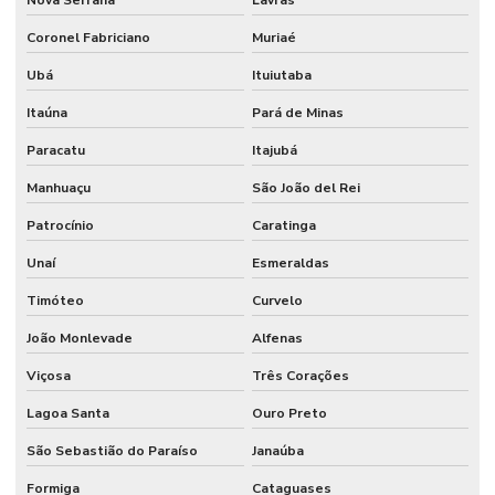
Nova Serrana
Lavras
Coronel Fabriciano
Muriaé
Ubá
Ituiutaba
Itaúna
Pará de Minas
Paracatu
Itajubá
Manhuaçu
São João del Rei
Patrocínio
Caratinga
Unaí
Esmeraldas
Timóteo
Curvelo
João Monlevade
Alfenas
Viçosa
Três Corações
Lagoa Santa
Ouro Preto
São Sebastião do Paraíso
Janaúba
Formiga
Cataguases