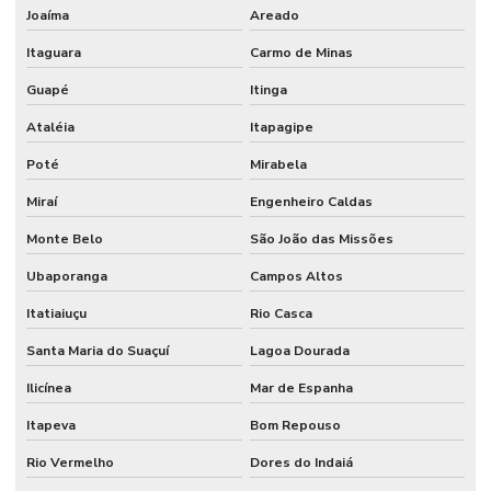
Joaíma
Areado
Itaguara
Carmo de Minas
Guapé
Itinga
Ataléia
Itapagipe
Poté
Mirabela
Miraí
Engenheiro Caldas
Monte Belo
São João das Missões
Ubaporanga
Campos Altos
Itatiaiuçu
Rio Casca
Santa Maria do Suaçuí
Lagoa Dourada
Ilicínea
Mar de Espanha
Itapeva
Bom Repouso
Rio Vermelho
Dores do Indaiá