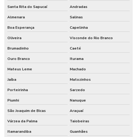
Santa Rita do Sapucaí
Andradas
Almenara
Salinas
Boa Esperança
Capelinha
Oliveira
Visconde do Rio Branco
Brumadinho
Caeté
Ouro Branco
Iturama
Mateus Leme
Machado
Jaíba
Matozinhos
Porteirinha
Sarzedo
Piumhi
Nanuque
São Joaquim de Bicas
Araçuaí
Várzea da Palma
Taiobeiras
Itamarandiba
Guanhães