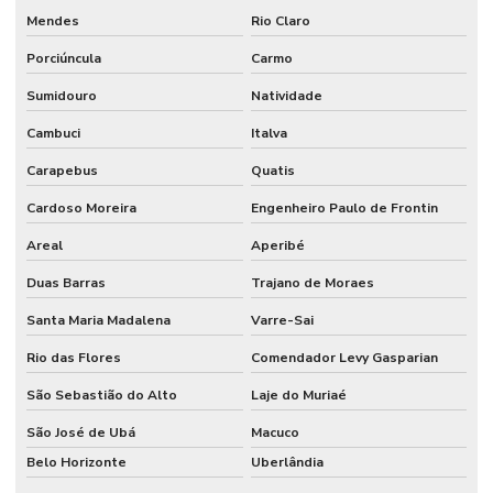
Mendes
Rio Claro
Porciúncula
Carmo
Sumidouro
Natividade
Cambuci
Italva
Carapebus
Quatis
Cardoso Moreira
Engenheiro Paulo de Frontin
Areal
Aperibé
Duas Barras
Trajano de Moraes
Santa Maria Madalena
Varre-Sai
Rio das Flores
Comendador Levy Gasparian
São Sebastião do Alto
Laje do Muriaé
São José de Ubá
Macuco
Belo Horizonte
Uberlândia