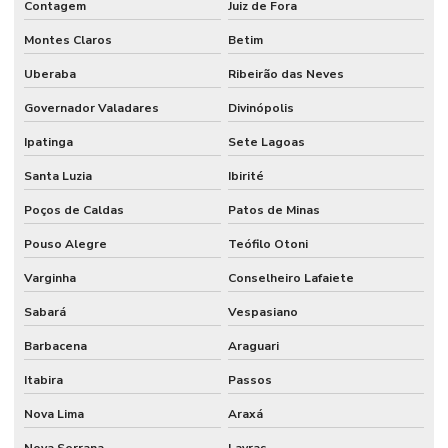
Contagem
Juiz de Fora
Montes Claros
Betim
Uberaba
Ribeirão das Neves
Governador Valadares
Divinópolis
Ipatinga
Sete Lagoas
Santa Luzia
Ibirité
Poços de Caldas
Patos de Minas
Pouso Alegre
Teófilo Otoni
Varginha
Conselheiro Lafaiete
Sabará
Vespasiano
Barbacena
Araguari
Itabira
Passos
Nova Lima
Araxá