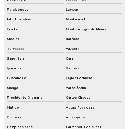
Paraisópolis
Lambari
Jaboticatubas
Monte Azul
Ervália
Monte Alegre de Minas
Medina
Barroso
Turmalina
Vazante
Simonésia
Caraí
Ipanema
Itaobim
Guaranésia
Lagoa Formosa
Manga
Varzelândia
Presidente Olegário
Carlos Chagas
Matipó
Águas Formosas
Baependi
Alpinópolis
Campina Verde
Carmópolis de Minas