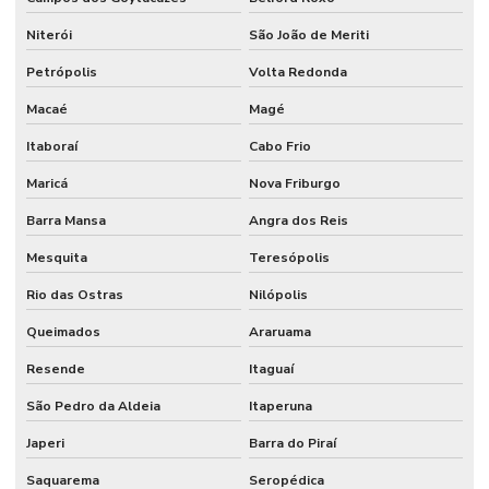
Niterói
São João de Meriti
Petrópolis
Volta Redonda
Macaé
Magé
Itaboraí
Cabo Frio
Maricá
Nova Friburgo
Barra Mansa
Angra dos Reis
Mesquita
Teresópolis
Rio das Ostras
Nilópolis
Queimados
Araruama
Resende
Itaguaí
São Pedro da Aldeia
Itaperuna
Japeri
Barra do Piraí
Saquarema
Seropédica