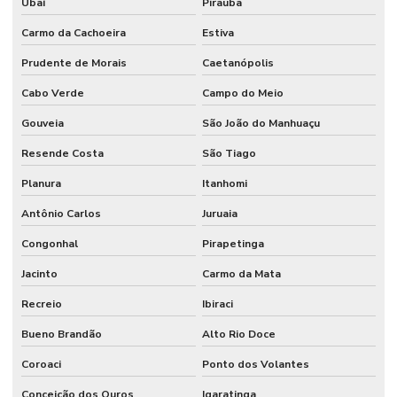
Ubaí
Piraúba
Carmo da Cachoeira
Estiva
Prudente de Morais
Caetanópolis
Cabo Verde
Campo do Meio
Gouveia
São João do Manhuaçu
Resende Costa
São Tiago
Planura
Itanhomi
Antônio Carlos
Juruaia
Congonhal
Pirapetinga
Jacinto
Carmo da Mata
Recreio
Ibiraci
Bueno Brandão
Alto Rio Doce
Coroaci
Ponto dos Volantes
Conceição dos Ouros
Igaratinga