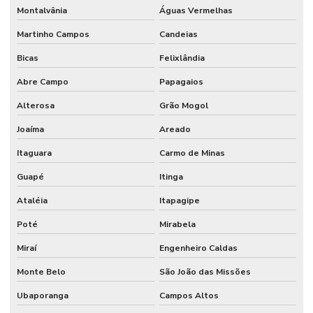
Montalvânia
Águas Vermelhas
Martinho Campos
Candeias
Bicas
Felixlândia
Abre Campo
Papagaios
Alterosa
Grão Mogol
Joaíma
Areado
Itaguara
Carmo de Minas
Guapé
Itinga
Ataléia
Itapagipe
Poté
Mirabela
Miraí
Engenheiro Caldas
Monte Belo
São João das Missões
Ubaporanga
Campos Altos