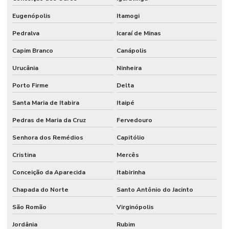
Eugenópolis
Itamogi
Pedralva
Icaraí de Minas
Capim Branco
Canápolis
Urucânia
Ninheira
Porto Firme
Delta
Santa Maria de Itabira
Itaipé
Pedras de Maria da Cruz
Fervedouro
Senhora dos Remédios
Capitólio
Cristina
Mercês
Conceição da Aparecida
Itabirinha
Chapada do Norte
Santo Antônio do Jacinto
São Romão
Virginópolis
Jordânia
Rubim