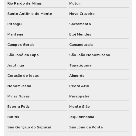
Rio Pardo de Minas
Mutum
Santo Antônio do Monte
Novo Cruzeiro
Pitangui
Sacramento
Mantena
Elói Mendes
Campos Gerais
Camanducaia
São José da Lapa
São João Nepomuceno
Jacutinga
Tupaciguara
Coração de Jesus
Aimorés
Nepomuceno
Pedra Azul
Minas Novas
Paraopeba
Espera Feliz
Monte Sião
Buritis
Jequitinhonha
São Gonçalo do Sapucaí
São João da Ponte