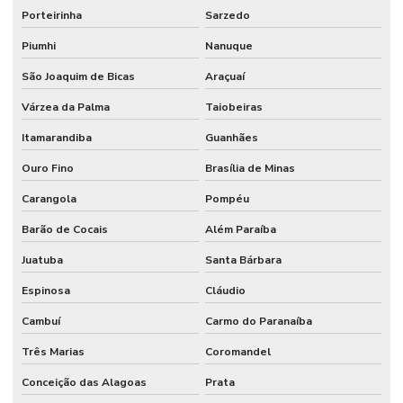
Porteirinha
Sarzedo
Piumhi
Nanuque
São Joaquim de Bicas
Araçuaí
Várzea da Palma
Taiobeiras
Itamarandiba
Guanhães
Ouro Fino
Brasília de Minas
Carangola
Pompéu
Barão de Cocais
Além Paraíba
Juatuba
Santa Bárbara
Espinosa
Cláudio
Cambuí
Carmo do Paranaíba
Três Marias
Coromandel
Conceição das Alagoas
Prata