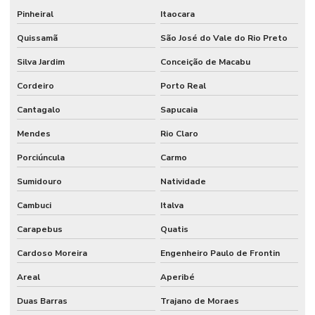
Pinheiral
Itaocara
Quissamã
São José do Vale do Rio Preto
Silva Jardim
Conceição de Macabu
Cordeiro
Porto Real
Cantagalo
Sapucaia
Mendes
Rio Claro
Porciúncula
Carmo
Sumidouro
Natividade
Cambuci
Italva
Carapebus
Quatis
Cardoso Moreira
Engenheiro Paulo de Frontin
Areal
Aperibé
Duas Barras
Trajano de Moraes