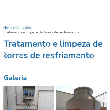
Home
Informações
Tratamento e limpeza de torres de resfriamento
Tratamento e limpeza de
CLORAÇÃO
CLORAÇÃO
AÇÃO
DA ÁGUA
CLORAÇÃO
torres de resfriamento
CLORAÇÃO
NO
A DE
PARA
DE POÇOS
DA ÁGUA
TRATAMENTO
ÇO
CONSUMO
ARTESIANOS
DE ÁGUA
HUMANO
Galeria