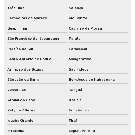
Três Rios
Valença
Cachoeiras de Macacu
Rio Bonito
Guapimirim
Casimiro de Abreu
São Francisco de Itabapoana
Paraty
Paraíba do Sul
Paracambi
Santo Antônio de Pádua
Mangaratiba
Armação dos Búzios
São Fidélis
São João da Barra
Bom Jesus do Itabapoana
Vassouras
Tanguá
Arraial do Cabo
Itatiaia
Paty do Alferes
Bom Jardim
Iguaba Grande
Piraí
Miracema
Miguel Pereira