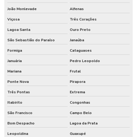
João Monlevade
Alfenas
Viçosa
Três Corações
Lagoa Santa
Ouro Preto
São Sebastião do Paraíso
Janaúba
Formiga
Cataguases
Januária
Pedro Leopoldo
Mariana
Frutal
Ponte Nova
Pirapora
Três Pontas
Extrema
Itabirito
Congonhas
São Francisco
Campo Belo
Bom Despacho
Lagoa da Prata
Leopoldina
Guaxupé