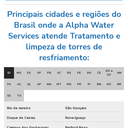
Principais cidades e regiões do
Brasil onde a Alpha Water
Services atende Tratamento e
limpeza de torres de
resfriamento:
GO e
RJ
MG
ES
SP
PR
SC
RS
PE
BA
CE
AM
DF
PA
AC
AL
AP
MA
MT
MS
PB
PI
RN
RO
RR
SE
TO
Rio de Janeiro
São Gonçalo
Duque de Caxias
Nova Iguaçu
Campos dos Goytacazes
Belford Roxo