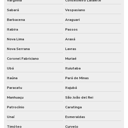
Varginha
Conselheiro Lafaiete
Sabará
Vespasiano
Barbacena
Araguari
Itabira
Passos
Nova Lima
Araxá
Nova Serrana
Lavras
Coronel Fabriciano
Muriaé
Ubá
Ituiutaba
Itaúna
Pará de Minas
Paracatu
Itajubá
Manhuaçu
São João del Rei
Patrocínio
Caratinga
Unaí
Esmeraldas
Timóteo
Curvelo