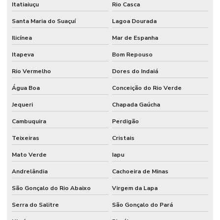
Itatiaiuçu
Rio Casca
Santa Maria do Suaçuí
Lagoa Dourada
Ilicínea
Mar de Espanha
Itapeva
Bom Repouso
Rio Vermelho
Dores do Indaiá
Água Boa
Conceição do Rio Verde
Jequeri
Chapada Gaúcha
Cambuquira
Perdigão
Teixeiras
Cristais
Mato Verde
Iapu
Andrelândia
Cachoeira de Minas
São Gonçalo do Rio Abaixo
Virgem da Lapa
Serra do Salitre
São Gonçalo do Pará