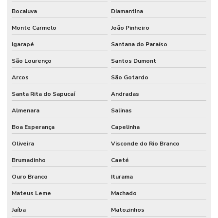
Bocaiuva
Diamantina
Monte Carmelo
João Pinheiro
Igarapé
Santana do Paraíso
São Lourenço
Santos Dumont
Arcos
São Gotardo
Santa Rita do Sapucaí
Andradas
Almenara
Salinas
Boa Esperança
Capelinha
Oliveira
Visconde do Rio Branco
Brumadinho
Caeté
Ouro Branco
Iturama
Mateus Leme
Machado
Jaíba
Matozinhos