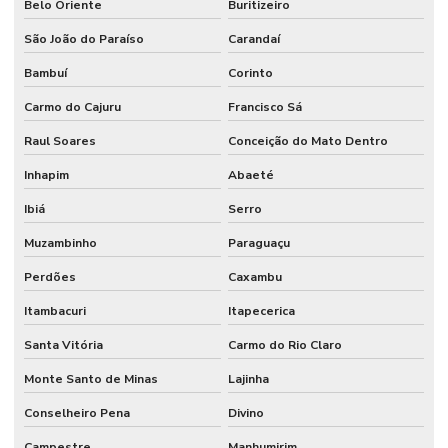
Belo Oriente
Buritizeiro
São João do Paraíso
Carandaí
Bambuí
Corinto
Carmo do Cajuru
Francisco Sá
Raul Soares
Conceição do Mato Dentro
Inhapim
Abaeté
Ibiá
Serro
Muzambinho
Paraguaçu
Perdões
Caxambu
Itambacuri
Itapecerica
Santa Vitória
Carmo do Rio Claro
Monte Santo de Minas
Lajinha
Conselheiro Pena
Divino
Campestre
Manhumirim