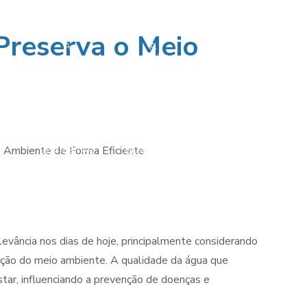
Preserva o Meio
A
A
ABRANDADORES
IMPORTÂNCIA
IMPORTÂNCIA
IA
DE ÁGUA PARA
DA
DA
DE
CALDEIRAS:
QUALIDADE
QUALIDADE
IOS
MELHORE A
DA ÁGUA
DA ÁGUA
RA
EFICIÊNCIA E
PARA
PARA
VIDA ÚTIL DO
GARANTIR
MANTER SUA
A
SEU SISTEMA DE
SAÚDE E
SAÚDE E
AQUECIMENTO
BEM-ESTAR
BEM-ESTAR
evância nos dias de hoje, principalmente considerando
ação do meio ambiente. A qualidade da água que
ar, influenciando a prevenção de doenças e