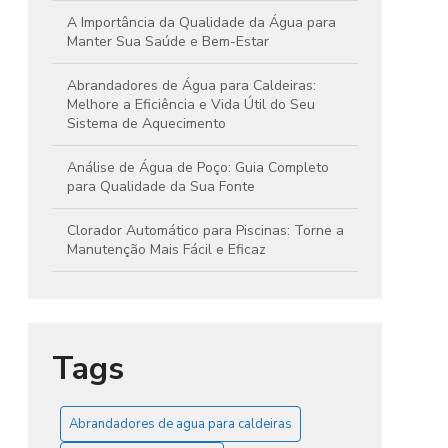
A Importância da Qualidade da Água para
Manter Sua Saúde e Bem-Estar
Abrandadores de Água para Caldeiras:
Melhore a Eficiência e Vida Útil do Seu
Sistema de Aquecimento
Análise de Água de Poço: Guia Completo
para Qualidade da Sua Fonte
Clorador Automático para Piscinas: Torne a
Manutenção Mais Fácil e Eficaz
Clorador Automático: Simplifique e Otimize a
Manutenção da Sua Piscina com Eficiência
Tags
Clorador de Pastilhas: Guia Essencial para
Manter Sua Caixa d'Água Limpa e Segura
Clorador Ideal para Caixa d'Água: Dicas para
Abrandadores de agua para caldeiras
Garantir Água Limpa e Segura