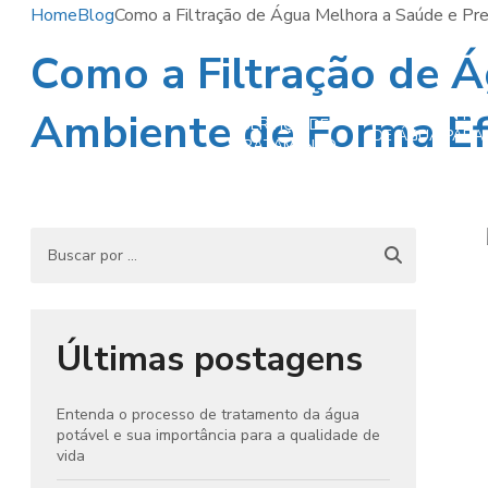
Home
Blog
Como a Filtração de Água Melhora a Saúde e Pr
Como a Filtração de Á
Ambiente de Forma Ef
TRATAMENTO
SERVIÇO DE
DE ÁGUA PARA
TRATAMENTO
TORRE DE
DE ÁGUA
RESFRIAMENTO
POTÁVEL
E CALDEIRA
Últimas postagens
Entenda o processo de tratamento da água
potável e sua importância para a qualidade de
vida