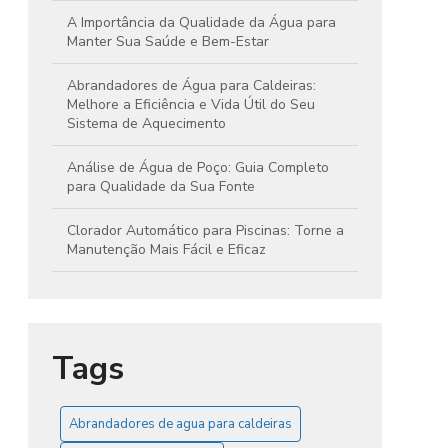
A Importância da Qualidade da Água para
Manter Sua Saúde e Bem-Estar
Abrandadores de Água para Caldeiras:
Melhore a Eficiência e Vida Útil do Seu
Sistema de Aquecimento
Análise de Água de Poço: Guia Completo
para Qualidade da Sua Fonte
Clorador Automático para Piscinas: Torne a
Manutenção Mais Fácil e Eficaz
Clorador Automático: Simplifique e Otimize a
Manutenção da Sua Piscina com Eficiência
Tags
Clorador de Pastilhas: Guia Essencial para
Manter Sua Caixa d'Água Limpa e Segura
Clorador Ideal para Caixa d'Água: Dicas para
Abrandadores de agua para caldeiras
Garantir Água Limpa e Segura