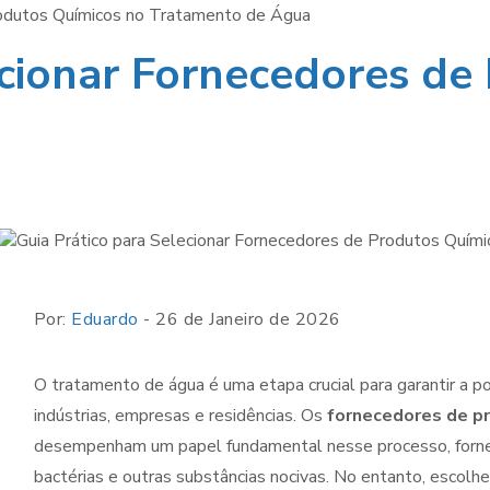
Produtos Químicos no Tratamento de Água
ecionar Fornecedores de
A IMPORTÂNC
DA LIMPEZA 
LIMPEZA
RESERVATÓR
TREINAMENTOS
QUÍMICA
DE ÁGUA PA
A SAÚDE E
SEGURANÇ
Por:
Eduardo
- 26 de Janeiro de 2026
O tratamento de água é uma etapa crucial para garantir a p
indústrias, empresas e residências. Os
fornecedores de p
desempenham um papel fundamental nesse processo, fornec
bactérias e outras substâncias nocivas. No entanto, escolhe