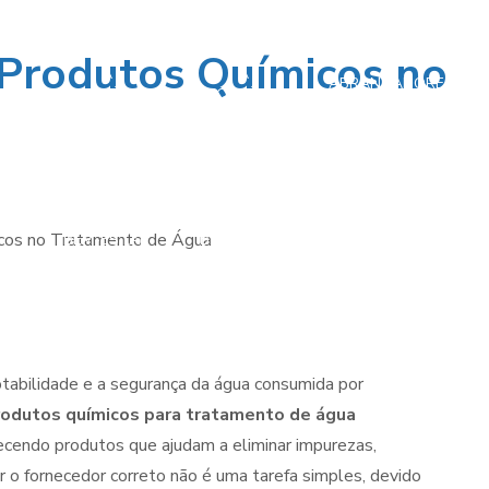
 Produtos Químicos no
A
A
ABRANDADORES
IMPORTÂNCIA
IMPORTÂNCIA
IA
DE ÁGUA PARA
DA
DA
DE
CALDEIRAS:
QUALIDADE
QUALIDADE
IOS
MELHORE A
DA ÁGUA
DA ÁGUA
RA
EFICIÊNCIA E
PARA
PARA
VIDA ÚTIL DO
GARANTIR
MANTER SUA
A
SEU SISTEMA DE
SAÚDE E
SAÚDE E
AQUECIMENTO
BEM-ESTAR
BEM-ESTAR
otabilidade e a segurança da água consumida por
rodutos químicos para tratamento de água
endo produtos que ajudam a eliminar impurezas,
r o fornecedor correto não é uma tarefa simples, devido