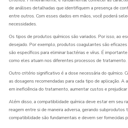
critérios. Primeiramente, é fundamental conhecer as caracter
de análises detalhadas que identifiquem a presença de co
entre outros. Com esses dados em mãos, você poderá selec
necessidades.
Os tipos de produtos químicos são variados. Por isso, ao esc
desejado. Por exemplo, produtos coagulantes são eficazes
são específicos para eliminar bactérias e vírus. É importan
como eles atuam nos diferentes processos de tratamento.
Outro critério significativo é a dose necessária do químico. 
as dosagens recomendadas para cada tipo de aplicação. A 
em ineficiência do tratamento, aumentar custos e prejudicar
Além disso, a compatibilidade química deve estar em seu ra
reagem entre si de maneira adversa, gerando subprodutos tó
compatibilidade são fundamentais e devem ser fornecidas p