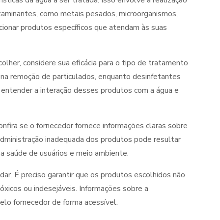
ísticas da água a ser tratada. Isso envolve a realização
ntaminantes, como metais pesados, microorganismos,
ionar produtos específicos que atendam às suas
olher, considere sua eficácia para o tipo de tratamento
 na remoção de particulados, enquanto desinfetantes
te entender a interação desses produtos com a água e
Confira se o fornecedor fornece informações claras sobre
administração inadequada dos produtos pode resultar
 a saúde de usuários e meio ambiente.
dar. É preciso garantir que os produtos escolhidos não
xicos ou indesejáveis. Informações sobre a
elo fornecedor de forma acessível.