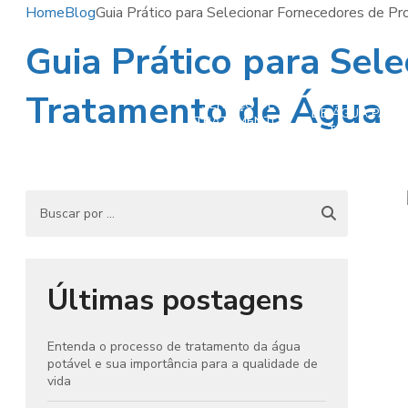
Home
Blog
Guia Prático para Selecionar Fornecedores de 
Guia Prático para Sel
Tratamento de Água
TRATAMENTO
SERVIÇO DE
DE ÁGUA PARA
TRATAMENTO
TORRE DE
DE ÁGUA
RESFRIAMENTO
POTÁVEL
E CALDEIRA
Últimas postagens
Entenda o processo de tratamento da água
potável e sua importância para a qualidade de
vida