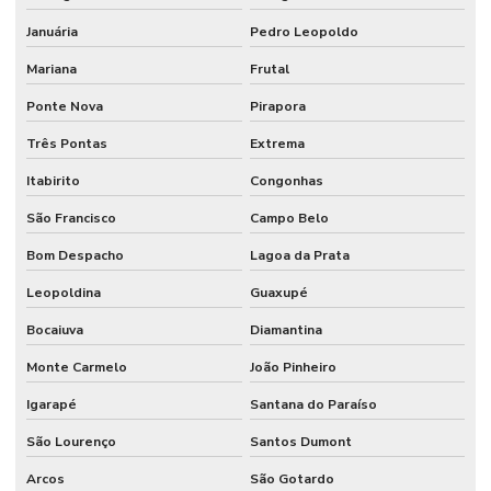
Januária
Pedro Leopoldo
Mariana
Frutal
Ponte Nova
Pirapora
Três Pontas
Extrema
Itabirito
Congonhas
São Francisco
Campo Belo
Bom Despacho
Lagoa da Prata
Leopoldina
Guaxupé
Bocaiuva
Diamantina
Monte Carmelo
João Pinheiro
Igarapé
Santana do Paraíso
São Lourenço
Santos Dumont
Arcos
São Gotardo