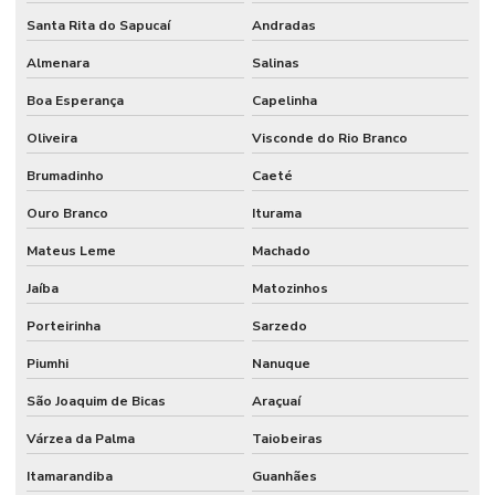
Santa Rita do Sapucaí
Andradas
Almenara
Salinas
Boa Esperança
Capelinha
Oliveira
Visconde do Rio Branco
Brumadinho
Caeté
Ouro Branco
Iturama
Mateus Leme
Machado
Jaíba
Matozinhos
Porteirinha
Sarzedo
Piumhi
Nanuque
São Joaquim de Bicas
Araçuaí
Várzea da Palma
Taiobeiras
Itamarandiba
Guanhães