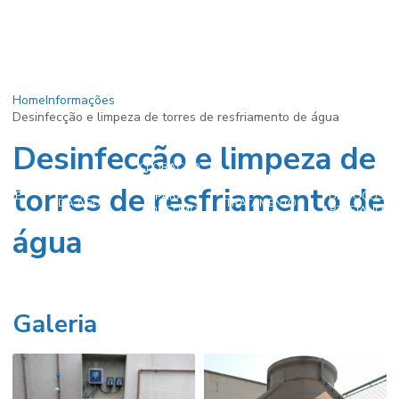
Home
Informações
Desinfecção e limpeza de torres de resfriamento de água
Desinfecção e limpeza de
CLORAÇÃO
CLORAÇÃO
AÇÃO
DA ÁGUA
CLORAÇÃO
torres de resfriamento de
CLORAÇÃO
NO
A DE
PARA
DE POÇOS
DA ÁGUA
TRATAMENTO
ÇO
CONSUMO
ARTESIANOS
DE ÁGUA
HUMANO
água
Galeria