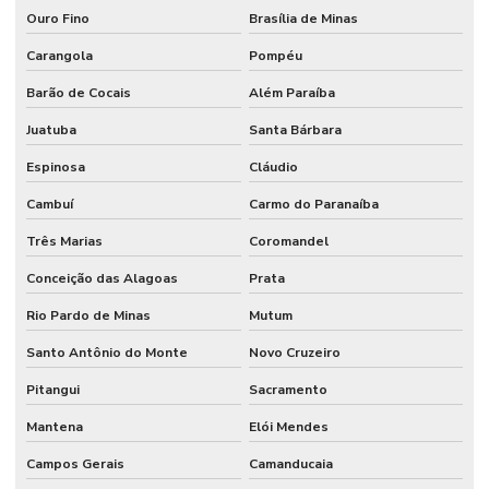
Ouro Fino
Brasília de Minas
Carangola
Pompéu
Barão de Cocais
Além Paraíba
Juatuba
Santa Bárbara
Espinosa
Cláudio
Cambuí
Carmo do Paranaíba
Três Marias
Coromandel
Conceição das Alagoas
Prata
Rio Pardo de Minas
Mutum
Santo Antônio do Monte
Novo Cruzeiro
Pitangui
Sacramento
Mantena
Elói Mendes
Campos Gerais
Camanducaia