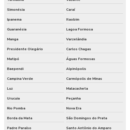
Simonésia
Caraí
Ipanema
Itaobim
Guaranésia
Lagoa Formosa
Manga
Varzelândia
Presidente Olegário
Carlos Chagas
Matipó
Águas Formosas
Baependi
Alpinópolis
Campina Verde
Carmópolis de Minas
Luz
Malacacheta
Urucuia
Peçanha
Rio Pomba
Nova Era
Borda da Mata
São Domingos do Prata
Padre Paraíso
Santo Antônio do Amparo