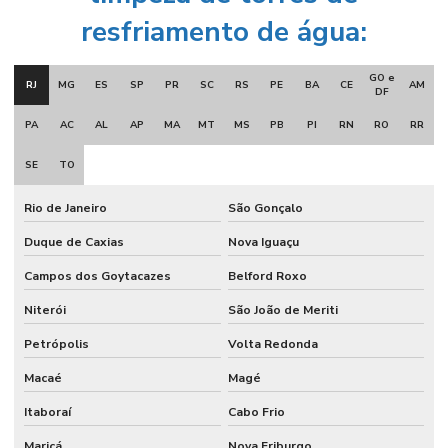
resfriamento de água:
GO e
RJ
MG
ES
SP
PR
SC
RS
PE
BA
CE
AM
DF
PA
AC
AL
AP
MA
MT
MS
PB
PI
RN
RO
RR
SE
TO
Rio de Janeiro
São Gonçalo
Duque de Caxias
Nova Iguaçu
Campos dos Goytacazes
Belford Roxo
Niterói
São João de Meriti
Petrópolis
Volta Redonda
Macaé
Magé
Itaboraí
Cabo Frio
Maricá
Nova Friburgo