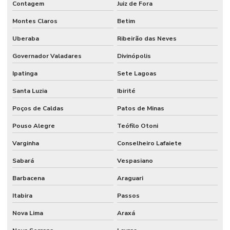
Contagem
Juiz de Fora
Montes Claros
Betim
Uberaba
Ribeirão das Neves
Governador Valadares
Divinópolis
Ipatinga
Sete Lagoas
Santa Luzia
Ibirité
Poços de Caldas
Patos de Minas
Pouso Alegre
Teófilo Otoni
Varginha
Conselheiro Lafaiete
Sabará
Vespasiano
Barbacena
Araguari
Itabira
Passos
Nova Lima
Araxá