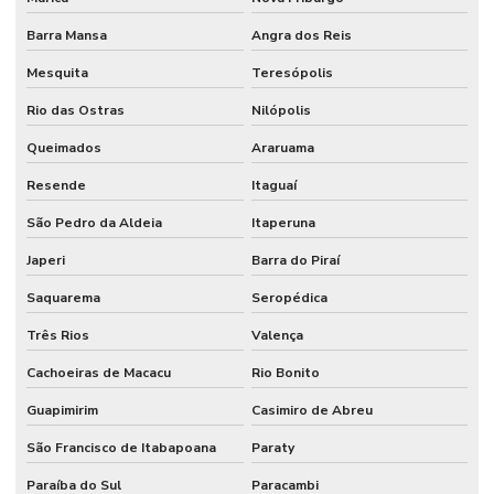
Barra Mansa
Angra dos Reis
Mesquita
Teresópolis
Rio das Ostras
Nilópolis
Queimados
Araruama
Resende
Itaguaí
São Pedro da Aldeia
Itaperuna
Japeri
Barra do Piraí
Saquarema
Seropédica
Três Rios
Valença
Cachoeiras de Macacu
Rio Bonito
Guapimirim
Casimiro de Abreu
São Francisco de Itabapoana
Paraty
Paraíba do Sul
Paracambi