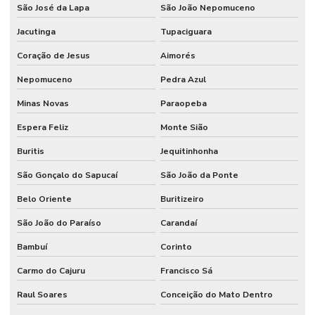
São José da Lapa
São João Nepomuceno
Jacutinga
Tupaciguara
Coração de Jesus
Aimorés
Nepomuceno
Pedra Azul
Minas Novas
Paraopeba
Espera Feliz
Monte Sião
Buritis
Jequitinhonha
São Gonçalo do Sapucaí
São João da Ponte
Belo Oriente
Buritizeiro
São João do Paraíso
Carandaí
Bambuí
Corinto
Carmo do Cajuru
Francisco Sá
Raul Soares
Conceição do Mato Dentro