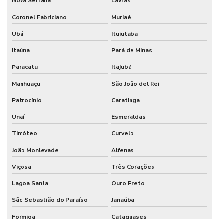
Nova Serrana
Lavras
Coronel Fabriciano
Muriaé
Ubá
Ituiutaba
Itaúna
Pará de Minas
Paracatu
Itajubá
Manhuaçu
São João del Rei
Patrocínio
Caratinga
Unaí
Esmeraldas
Timóteo
Curvelo
João Monlevade
Alfenas
Viçosa
Três Corações
Lagoa Santa
Ouro Preto
São Sebastião do Paraíso
Janaúba
Formiga
Cataguases