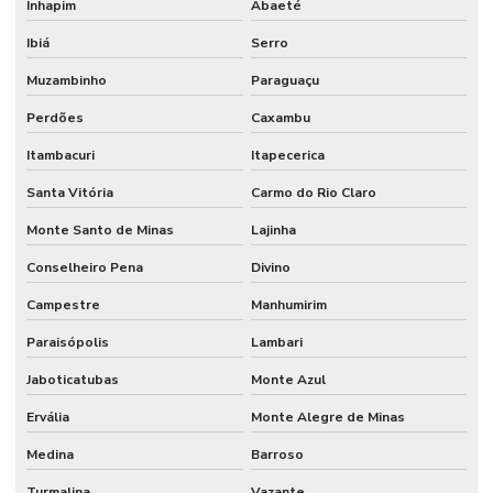
Inhapim
Abaeté
Ibiá
Serro
Muzambinho
Paraguaçu
Perdões
Caxambu
Itambacuri
Itapecerica
Santa Vitória
Carmo do Rio Claro
Monte Santo de Minas
Lajinha
Conselheiro Pena
Divino
Campestre
Manhumirim
Paraisópolis
Lambari
Jaboticatubas
Monte Azul
Ervália
Monte Alegre de Minas
Medina
Barroso
Turmalina
Vazante