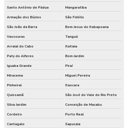
Santo Antônio de Pádua
Mangaratiba
Armação dos Búzios
São Fidélis
São João da Barra
Bom Jesus do Itabapoana
Vassouras
Tanguá
Arraial do Cabo
Itatiaia
Paty do Alferes
Bom Jardim
Iguaba Grande
Piraí
Miracema
Miguel Pereira
Pinheiral
Itaocara
Quissamã
São José do Vale do Rio Preto
Silva Jardim
Conceição de Macabu
Cordeiro
Porto Real
Cantagalo
Sapucaia