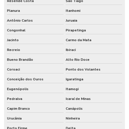
Resende Costa
São Tiago
Planura
Itanhomi
Antônio Carlos
Juruaia
Congonhal
Pirapetinga
Jacinto
Carmo da Mata
Recreio
Ibiraci
Bueno Brandão
Alto Rio Doce
Coroaci
Ponto dos Volantes
Conceição dos Ouros
Igaratinga
Eugenópolis
Itamogi
Pedralva
Icaraí de Minas
Capim Branco
Canápolis
Urucânia
Ninheira
Porto Firme
Delta