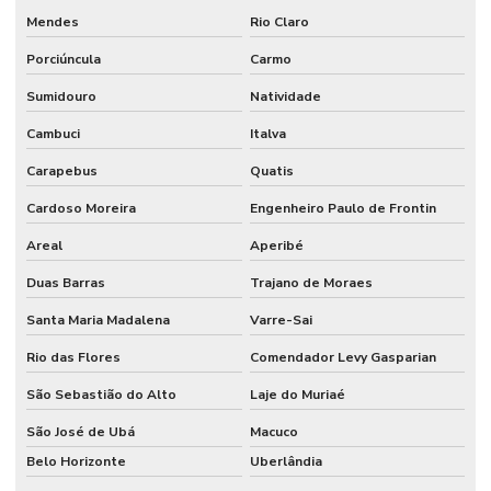
Mendes
Rio Claro
Porciúncula
Carmo
Sumidouro
Natividade
Cambuci
Italva
Carapebus
Quatis
Cardoso Moreira
Engenheiro Paulo de Frontin
Areal
Aperibé
Duas Barras
Trajano de Moraes
Santa Maria Madalena
Varre-Sai
Rio das Flores
Comendador Levy Gasparian
São Sebastião do Alto
Laje do Muriaé
São José de Ubá
Macuco
Belo Horizonte
Uberlândia