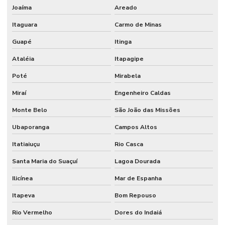
Joaíma
Areado
Itaguara
Carmo de Minas
Guapé
Itinga
Ataléia
Itapagipe
Poté
Mirabela
Miraí
Engenheiro Caldas
Monte Belo
São João das Missões
Ubaporanga
Campos Altos
Itatiaiuçu
Rio Casca
Santa Maria do Suaçuí
Lagoa Dourada
Ilicínea
Mar de Espanha
Itapeva
Bom Repouso
Rio Vermelho
Dores do Indaiá