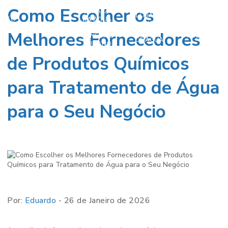
Como Escolher os
CLORAÇÃO
CLORAÇÃO
AÇÃO
DA ÁGUA
CLORAÇÃO
CLORAÇÃO
NO
A DE
PARA
DE POÇOS
DA ÁGUA
TRATAMENTO
Melhores Fornecedores
ÇO
CONSUMO
ARTESIANOS
DE ÁGUA
HUMANO
de Produtos Químicos
para Tratamento de Água
para o Seu Negócio
Por:
Eduardo
- 26 de Janeiro de 2026